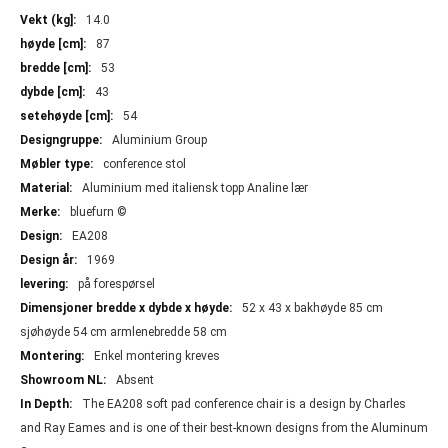
Mer
14.0
informasjon
87
53
43
54
Aluminium Group
conference stol
Aluminium med italiensk topp Analine lær
bluefurn ©
EA208
1969
på forespørsel
52 x 43 x bakhøyde 85 cm
sjøhøyde 54 cm armlenebredde 58 cm
Enkel montering kreves
Absent
The EA208 soft pad conference chair is a design by Charles
and Ray Eames and is one of their best-known designs from the Aluminum