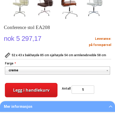
Conference stol EA208
nok 5 297,17
Leveranse:
på forespørsel
52 x 43 x bakhøyde 85 cm sjøhøyde 54 cm armlenebredde 58 cm
Farge
Antall
Legg i handlekurv
Mer informasjon