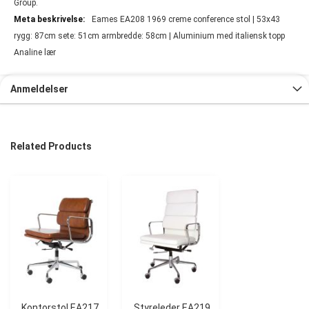
Group.
Eames EA208 1969 creme conference stol | 53x43
rygg: 87cm sete: 51cm armbredde: 58cm | Aluminium med italiensk topp
Analine lær
Anmeldelser
Related Products
Kontorstol EA217
Styreleder EA219