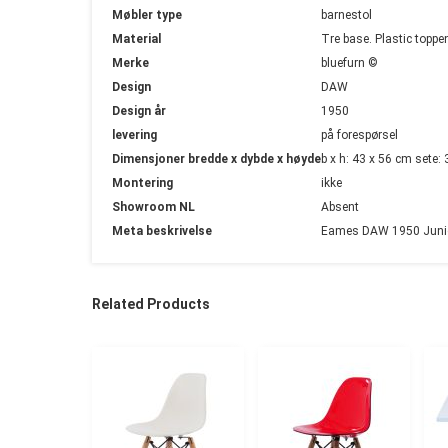
Møbler type
barnestol
Material
Tre base. Plastic toppe
Merke
bluefurn ©
Design
DAW
Design år
1950
levering
på forespørsel
Dimensjoner bredde x dybde x høyde
b x h: 43 x 56 cm sete:
Montering
ikke
Showroom NL
Absent
Meta beskrivelse
Eames DAW 1950 Junior l
Related Products