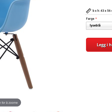
b x h: 43 x 5
Farge
Legg i 
 for å zoome