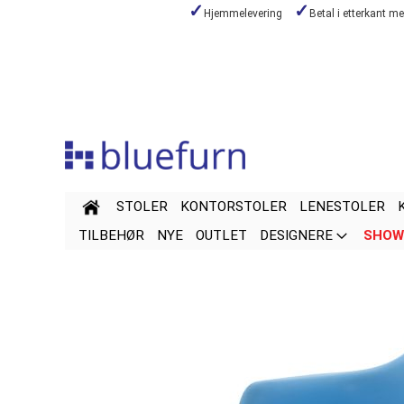
Hjemmelevering
Betal i etterkant m
Hopp
til
innhold
STOLER
KONTORSTOLER
LENESTOLER
TILBEHØR
NYE
OUTLET
DESIGNERE
SHOW
Gå
Gå
til
til
slutten
begynnelsen
av
av
bildegalleri
bildegalleri