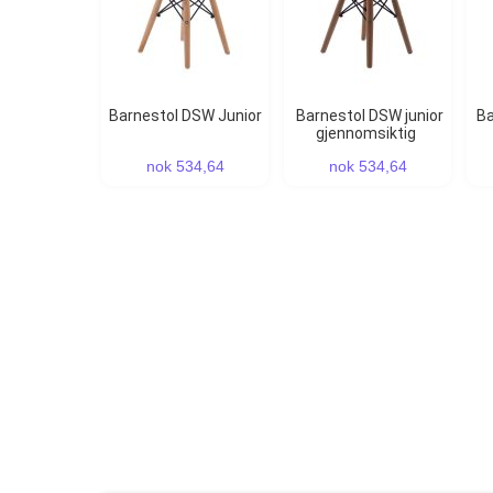
Barnestol DSW Junior
Barnestol DSW junior
Barnebord CTW junior
gjennomsiktig
nok 534,64
nok 534,64