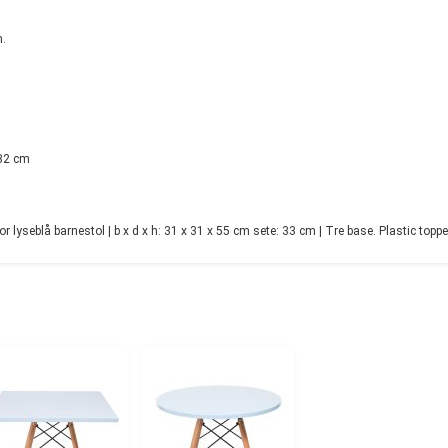
n.
 32 cm
yseblå barnestol | b x d x h: 31 x 31 x 55 cm sete: 33 cm | Tre base. Plastic toppe