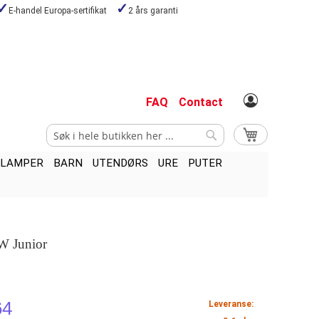
E-handel Europa-sertifikat
2 års garanti
FAQ
Contact
Søk
Min handlekurv
Søk
LAMPER
BARN
UTENDØRS
URE
PUTER
W Junior
64
Leveranse: