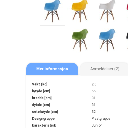
Mer informasjon
Anmeldelser
2
Mer
Vekt (kg]
2.0
informasjon
høyde [cm]
55
bredde [cm]
31
dybde [cm]
31
setehøyde [cm]
32
Designgruppe
Plastgruppe
karakteristisk
Junior