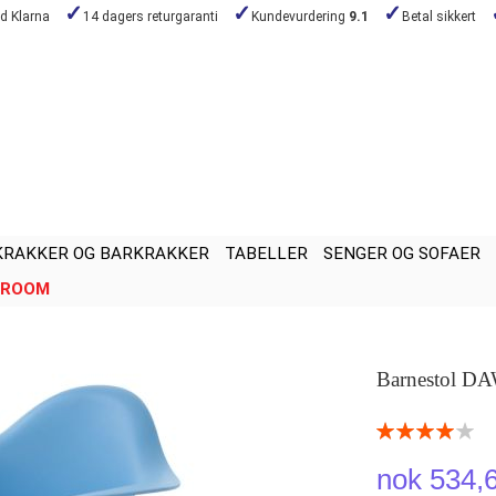
ed Klarna
14 dagers returgaranti
Kundevurdering
9.1
Betal sikkert
KRAKKER OG BARKRAKKER
TABELLER
SENGER OG SOFAER
ROOM
Barnestol DA
Rating:
80
100
% of
nok 534,