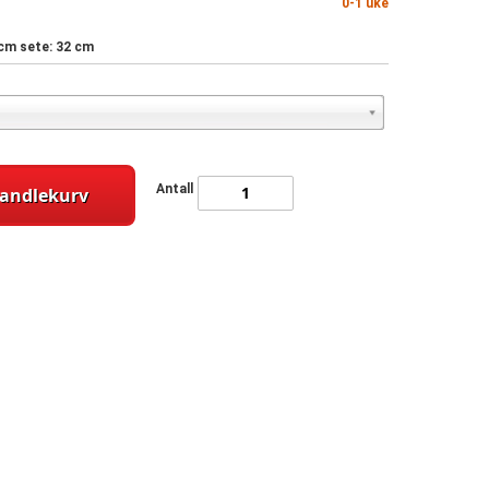
0-1 uke
6 cm sete: 32 cm
Antall
handlekurv