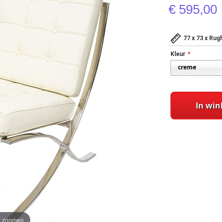
€ 595,00
77 x 73 x Ru
Kleur
In wi
te zoomen