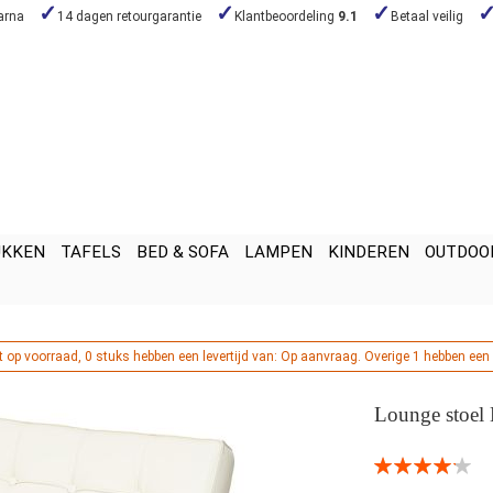
arna
14 dagen retourgarantie
Klantbeoordeling
9.1
Betaal veilig
UKKEN
TAFELS
BED & SOFA
LAMPEN
KINDEREN
OUTDOO
t op voorraad, 0 stuks hebben een levertijd van: Op aanvraag. Overige 1 hebben een 
Lounge stoel 
Beoordeling:
84
100
% of