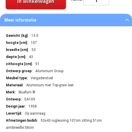
In winkelwagen
Meer informatie
Meer
13.0
informatie
107
53
43
51
Aluminium Group
Vergaderstoel
Aluminium met Top-grain leer
bluefurn ©
EA109
1958
Op aanvraag
53x43 rugleuning:107cm zitting:51cm
armbreedte:58cm