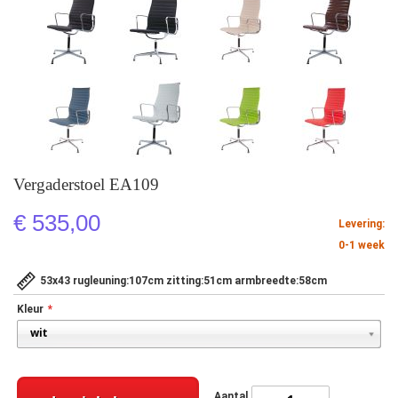
Vergaderstoel EA109
€ 535,00
Levering:
0-1 week
53x43 rugleuning:107cm zitting:51cm armbreedte:58cm
Kleur
Aantal