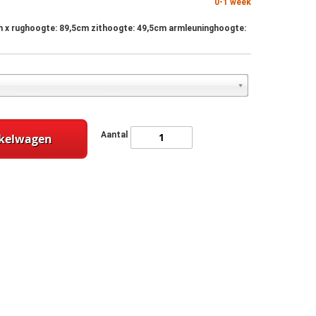
0-1 week
m x rughoogte: 89,5cm zithoogte: 49,5cm armleuninghoogte:
Aantal
nkelwagen