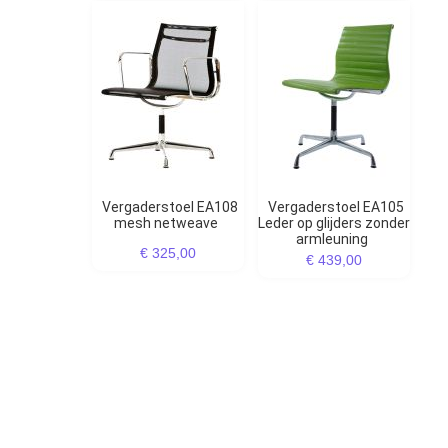
Vergaderstoel EA108
Vergaderstoel EA105
mesh netweave
Leder op glijders zonder
armleuning
€ 325,00
€ 439,00