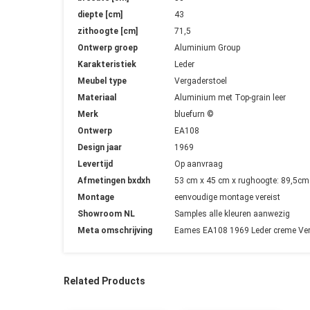
diepte [cm]
43
zithoogte [cm]
71,5
Ontwerp groep
Aluminium Group
Karakteristiek
Leder
Meubel type
Vergaderstoel
Materiaal
Aluminium met Top-grain leer
Merk
bluefurn ©
Ontwerp
EA108
Design jaar
1969
Levertijd
Op aanvraag
Afmetingen bxdxh
53 cm x 45 cm x rughoogte: 89,5cm
Montage
eenvoudige montage vereist
Showroom NL
Samples alle kleuren aanwezig
Meta omschrijving
Eames EA108 1969 Leder creme Verg
Related Products