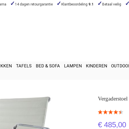
arna
14 dagen retourgarantie
Klantbeoordeling
9.1
Betaal veilig
UKKEN
TAFELS
BED & SOFA
LAMPEN
KINDEREN
OUTDOO
Vergaderstoe
Beoordeling:
90
100
% of
€ 485,00