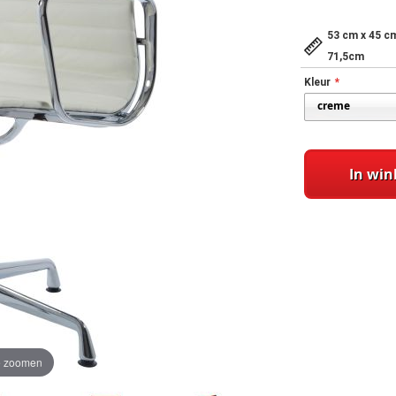
53 cm x 45 c
71,5cm
Kleur
In wi
te zoomen