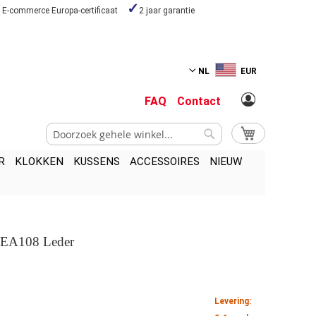
E-commerce Europa-certificaat
2 jaar garantie
NL
EUR
FAQ
Contact
Zoek
My Cart
Zoek
R
KLOKKEN
KUSSENS
ACCESSOIRES
NIEUW
l EA108 Leder
Levering: