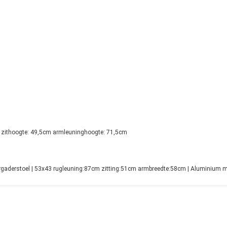
 zithoogte: 49,5cm armleuninghoogte: 71,5cm
aderstoel | 53x43 rugleuning:87cm zitting:51cm armbreedte:58cm | Aluminium me