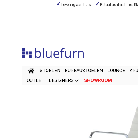
Levering aan huis
Betaal achteraf met Kl
Skip
to
Content
STOELEN
BUREAUSTOELEN
LOUNGE
KR
OUTLET
DESIGNERS
SHOWROOM
Skip
Skip
to
to
the
the
end
beginning
of
of