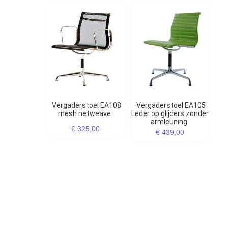
Vergaderstoel EA108
Vergaderstoel EA105
mesh netweave
Leder op glijders zonder
armleuning
€ 325,00
€ 439,00