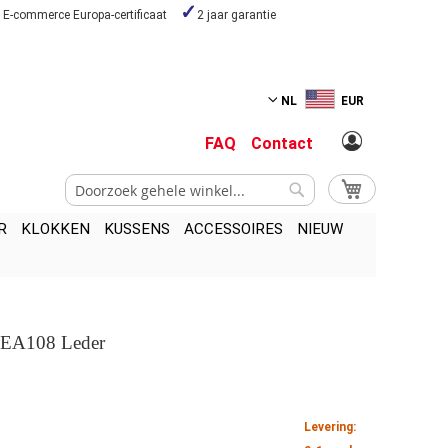
E-commerce Europa-certificaat
2 jaar garantie
NL
EUR
FAQ
Contact
Zoek
My Cart
Zoek
R
KLOKKEN
KUSSENS
ACCESSOIRES
NIEUW
l EA108 Leder
Levering: