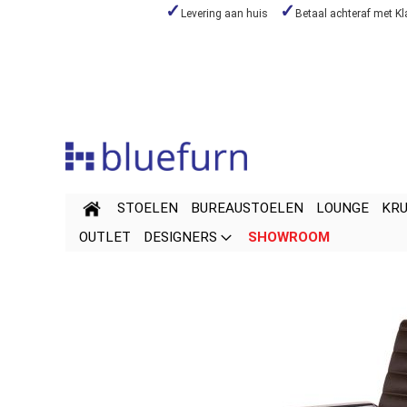
Levering aan huis
Betaal achteraf met Kl
Skip
to
Content
STOELEN
BUREAUSTOELEN
LOUNGE
KR
OUTLET
DESIGNERS
SHOWROOM
Skip
Skip
to
to
the
the
end
beginning
of
of