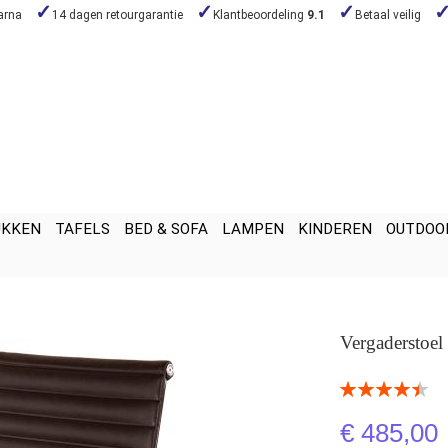
arna
14 dagen retourgarantie
Klantbeoordeling
9.1
Betaal veilig
UKKEN
TAFELS
BED & SOFA
LAMPEN
KINDEREN
OUTDOO
Vergaderstoe
Beoordeling:
90
100
% of
€ 485,00