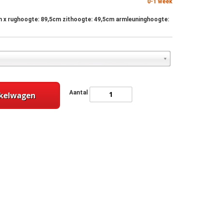
0-1 week
m x rughoogte: 89,5cm zithoogte: 49,5cm armleuninghoogte:
Aantal
nkelwagen