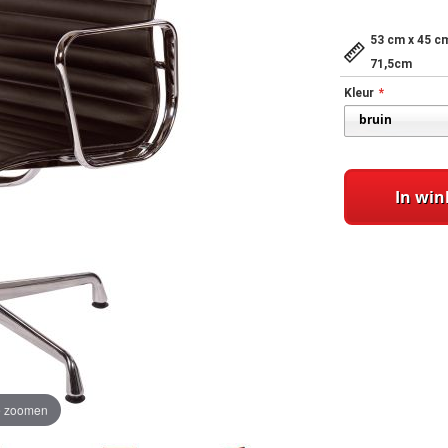
53 cm x 45 c
71,5cm
Kleur
In wi
te zoomen