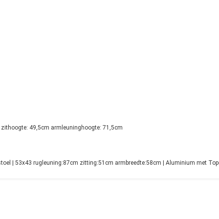
 zithoogte: 49,5cm armleuninghoogte: 71,5cm
oel | 53x43 rugleuning:87cm zitting:51cm armbreedte:58cm | Aluminium met Top-