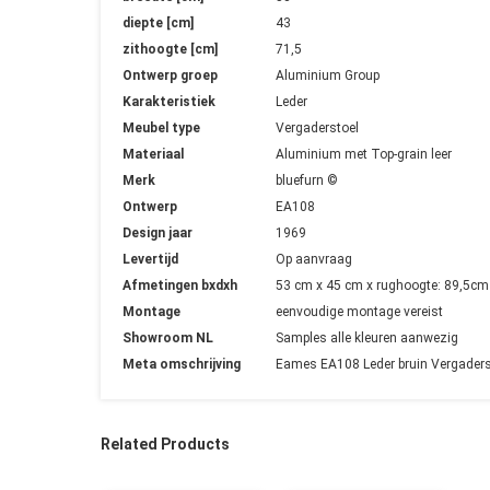
diepte [cm]
43
zithoogte [cm]
71,5
Ontwerp groep
Aluminium Group
Karakteristiek
Leder
Meubel type
Vergaderstoel
Materiaal
Aluminium met Top-grain leer
Merk
bluefurn ©
Ontwerp
EA108
Design jaar
1969
Levertijd
Op aanvraag
Afmetingen bxdxh
53 cm x 45 cm x rughoogte: 89,5cm
Montage
eenvoudige montage vereist
Showroom NL
Samples alle kleuren aanwezig
Meta omschrijving
Eames EA108 Leder bruin Vergaderst
Related Products