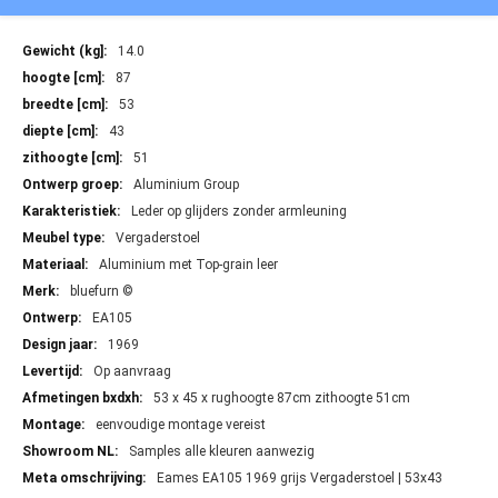
Meer
14.0
informatie
87
53
43
51
Aluminium Group
Leder op glijders zonder armleuning
Vergaderstoel
Aluminium met Top-grain leer
bluefurn ©
EA105
1969
Op aanvraag
53 x 45 x rughoogte 87cm zithoogte 51cm
eenvoudige montage vereist
Samples alle kleuren aanwezig
Eames EA105 1969 grijs Vergaderstoel | 53x43