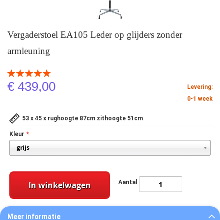
Vergaderstoel EA105 Leder op glijders zonder
armleuning
Beoordeling:
100
100
% of
€ 439,00
Levering:
0-1 week
53 x 45 x rughoogte 87cm zithoogte 51cm
Kleur
Aantal
In winkelwagen
Meer informatie