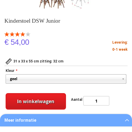
Kinderstoel DSW Junior
Beoordeling:
80
100
% of
€ 54,00
Levering:
0-1 week
31 x 33 x 55 cm zitting: 32 cm
Kleur
Aantal
In winkelwagen
Meer informatie