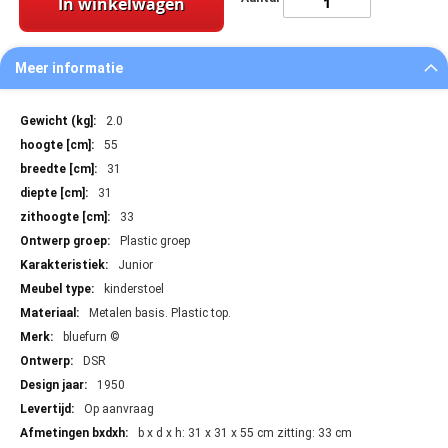
In winkelwagen
Meer informatie
Meer
2.0
informatie
55
31
31
33
Plastic groep
Junior
kinderstoel
Metalen basis. Plastic top.
bluefurn ©
DSR
1950
Op aanvraag
b x d x h: 31 x 31 x 55 cm zitting: 33 cm