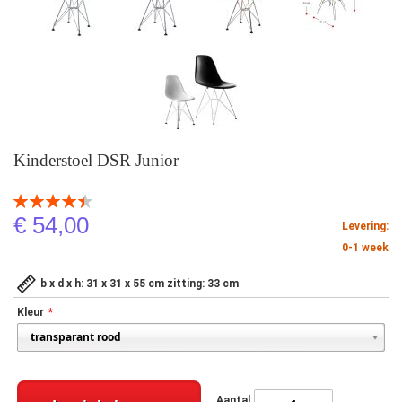
Kinderstoel DSR Junior
Beoordeling:
90
100
% of
€ 54,00
Levering:
0-1 week
b x d x h: 31 x 31 x 55 cm zitting: 33 cm
Kleur
Aantal