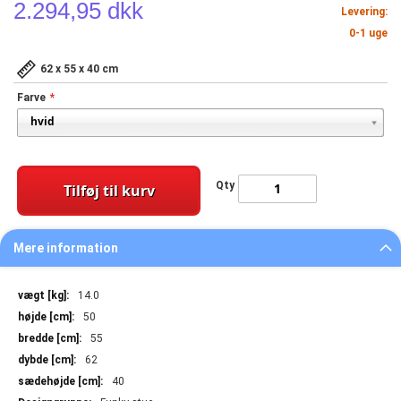
2.294,95 dkk
Levering:
0-1 uge
62 x 55 x 40 cm
Farve
Qty
Tilføj til kurv
Mere information
Mere
14.0
information
50
55
62
40