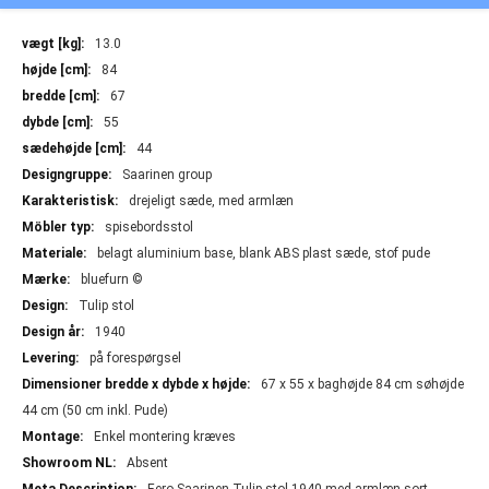
Mere
13.0
information
84
67
55
44
Saarinen group
drejeligt sæde, med armlæn
spisebordsstol
belagt aluminium base, blank ABS plast sæde, stof pude
bluefurn ©
Tulip stol
1940
på forespørgsel
67 x 55 x baghøjde 84 cm søhøjde
44 cm (50 cm inkl. Pude)
Enkel montering kræves
Absent
Eero Saarinen Tulip stol 1940 med armlæn sort