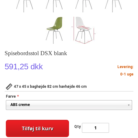
Spisebordsstol DSX blank
591,25 dkk
Levering:
0-1 uge
47 x 45 x baghøjde 82 cm havhøjde 46 cm
Farve
Qty
Tilføj til kurv