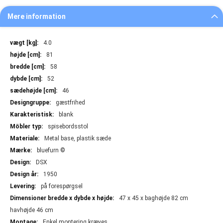
Mere information
Mere
4.0
information
81
58
52
46
gæstfrihed
blank
spisebordsstol
Metal base, plastik sæde
bluefurn ©
DSX
1950
på forespørgsel
47 x 45 x baghøjde 82 cm
havhøjde 46 cm
Enkel montering kræves