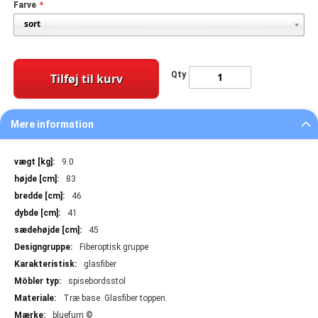
Farve
Qty
Tilføj til kurv
Mere information
Mere
9.0
information
83
46
41
45
Fiberoptisk gruppe
glasfiber
spisebordsstol
Træ base. Glasfiber toppen.
bluefurn ©