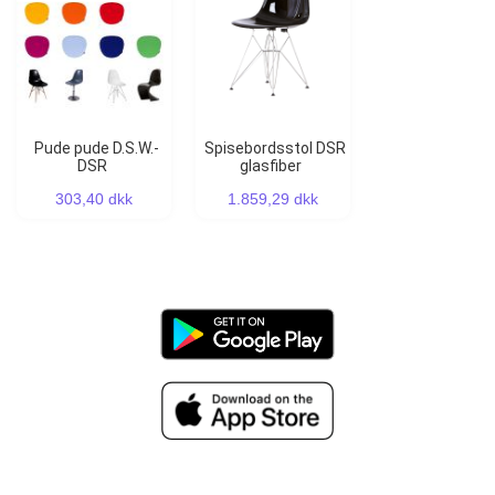
Pude pude D.S.W.-
Spisebordsstol DSR
DSR
glasfiber
303,40 dkk
1.859,29 dkk