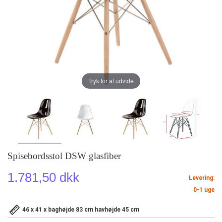
Tryk for at udvide
Spisebordsstol DSW glasfiber
1.781,50 dkk
Levering:
0-1 uge
46 x 41 x baghøjde 83 cm havhøjde 45 cm