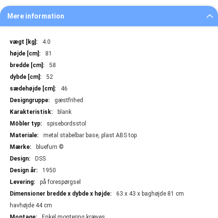
Mere information
Mere
4.0
information
81
58
52
46
gæstfrihed
blank
spisebordsstol
metal stabelbar base, plast ABS top
bluefurn ©
DSS
1950
på forespørgsel
63 x 43 x baghøjde 81 cm
havhøjde 44 cm
Enkel montering kræves