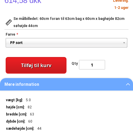
614,58 dkk
Levering:
1-2 uger
Se målbilledet: 60cm foran til 63cm bag x 60cm x baghøjde 82cm
søhøjde 44cm
Farve
Qty
Tilføj til kurv
Mere information
Mere
5.0
information
82
63
60
44