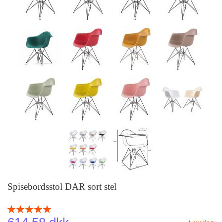
Spisebordsstol DAR sort stel
Rating:
100
100
% of