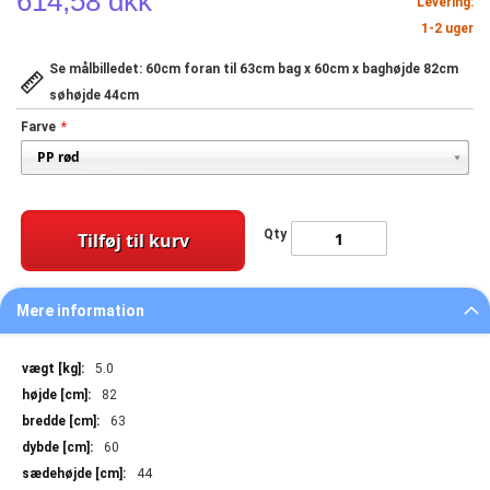
614,58 dkk
Levering:
1-2 uger
Se målbilledet: 60cm foran til 63cm bag x 60cm x baghøjde 82cm
søhøjde 44cm
Farve
Qty
Tilføj til kurv
Mere information
Mere
5.0
information
82
63
60
44