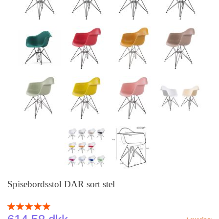
Spisebordsstol DAR sort stel
Rating:
100
100
% of