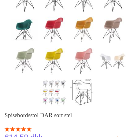
Spisebordsstol DAR sort stel
Rating:
100
100
% of