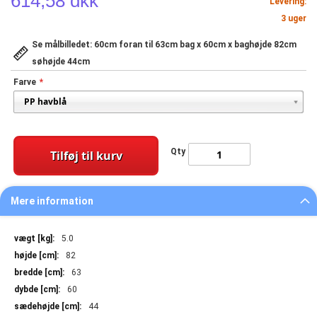
614,58 dkk
Levering:
3 uger
Se målbilledet: 60cm foran til 63cm bag x 60cm x baghøjde 82cm
søhøjde 44cm
Farve
Qty
Tilføj til kurv
Mere information
Mere
5.0
information
82
63
60
44