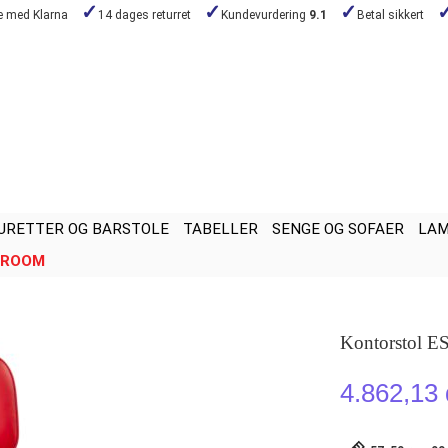
de med Klarna
14 dages returret
Kundevurdering
9.1
Betal sikkert
URETTER OG BARSTOLE
TABELLER
SENGE OG SOFAER
LA
ROOM
Kontorstol E
4.862,13