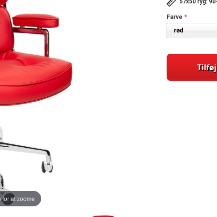
57x50 ryg: 9
Farve
Tilføj
 for at zoome