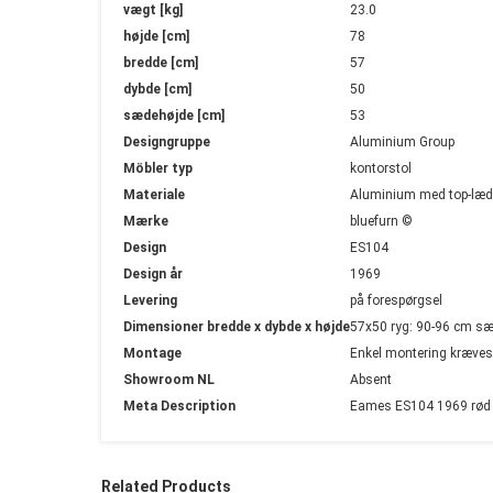
Mere
vægt [kg]
23.0
information
højde [cm]
78
bredde [cm]
57
dybde [cm]
50
sædehøjde [cm]
53
Designgruppe
Aluminium Group
Möbler typ
kontorstol
Materiale
Aluminium med top-læd
Mærke
bluefurn ©
Design
ES104
Design år
1969
Levering
på forespørgsel
Dimensioner bredde x dybde x højde
57x50 ryg: 90-96 cm s
Montage
Enkel montering kræves
Showroom NL
Absent
Meta Description
Eames ES104 1969 rød k
Related Products