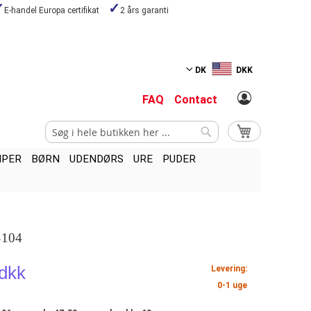
E-handel Europa certifikat
2 års garanti
DK
DKK
FAQ
Contact
Search
My Cart
Search
MPER
BØRN
UDENDØRS
URE
PUDER
S104
 dkk
Levering:
0-1 uge