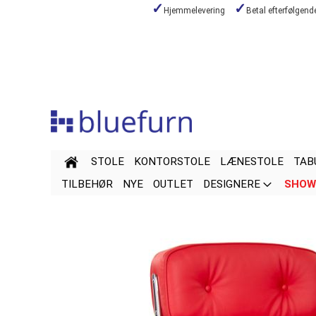
Hjemmelevering
Betal efterfølgen
Skip
to
Content
STOLE
KONTORSTOLE
LÆNESTOLE
TAB
TILBEHØR
NYE
OUTLET
DESIGNERE
SHOW
Skip
Skip
to
to
the
the
end
beginning
of
of