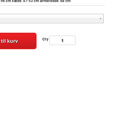
0-96 cm sæde: 47-53 cm armbredde: 68 cm
Qty
 til kurv