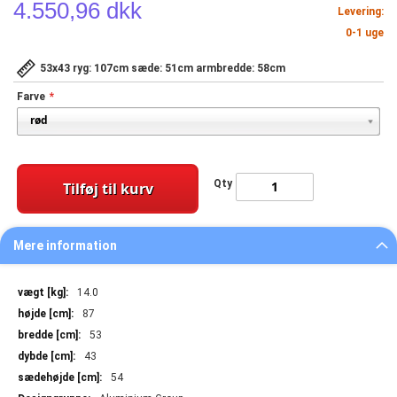
4.550,96 dkk
Levering:
0-1 uge
53x43 ryg: 107cm sæde: 51cm armbredde: 58cm
Farve
Qty
Tilføj til kurv
Mere information
Mere
14.0
information
87
53
43
54