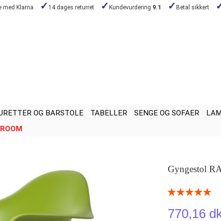
de med Klarna
14 dages returret
Kundevurdering
9.1
Betal sikkert
URETTER OG BARSTOLE
TABELLER
SENGE OG SOFAER
LA
ROOM
Gyngestol R
Rating:
100
100
% of
770,16 d