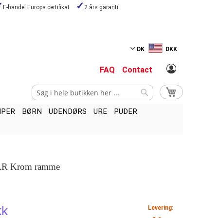
E-handel Europa certifikat
2 års garanti
DK
DKK
FAQ
Contact
Search
My Cart
Search
MPER
BØRN
UDENDØRS
URE
PUDER
AR Krom ramme
kk
Levering: