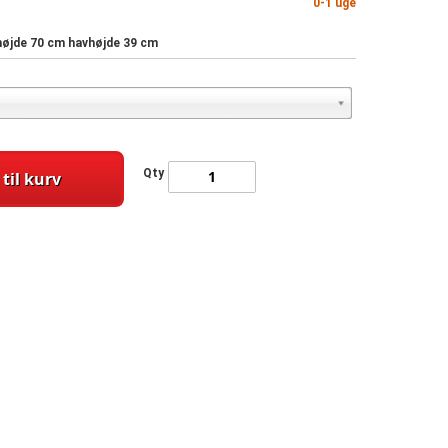
0-1 uge
ghøjde 70 cm havhøjde 39 cm
Qty
 til kurv