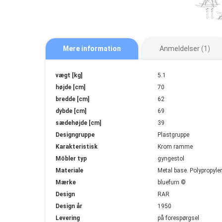
Mere information
Anmeldelser
1
Mere
vægt [kg]
5.1
information
højde [cm]
70
bredde [cm]
62
dybde [cm]
69
sædehøjde [cm]
39
Designgruppe
Plastgruppe
Karakteristisk
Krom ramme
Möbler typ
gyngestol
Materiale
Metal base. Polypropyle
Mærke
bluefurn ©
Design
RAR
Design år
1950
Levering
på forespørgsel