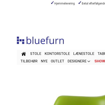
Hjemmelevering
Betal efterfølgen
Skip
to
Content
STOLE
KONTORSTOLE
LÆNESTOLE
TAB
TILBEHØR
NYE
OUTLET
DESIGNERE
SHOW
Skip
Skip
to
to
the
the
end
beginning
of
of