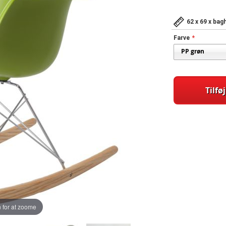
62 x 69 x ba
Farve
Tilføj
 for at zoome